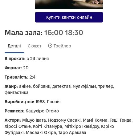
Купити квитки онлайн
Мала зала:
16:00
18:30
Деталі
Сюжет
Трейлер
В прокаті:
з 23 липня
Формат:
2D
Тривалість:
2:4
Жанр:
аніме, бойовик, детектив, мультфільм, трилер,
фантастика
Виробництво:
1988, Японія
Режисер:
Кацухіро Отомо
Актори:
Міцуо Івата, Нодзому Сасакі, Мамі Кояма, Теші Генда,
Хіросі Отаке, Коіті Кітамура, Мітіхіро Ікемідзу, Юріко
Футідзакі, Масаакі Окіра, Таро Аракава