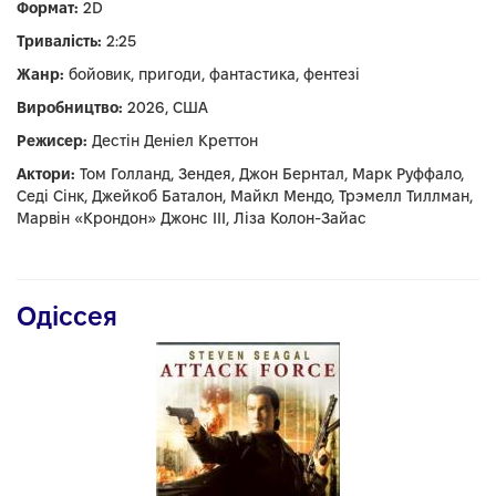
Формат:
2D
Тривалість:
2:25
Жанр:
бойовик, пригоди, фантастика, фентезі
Виробництво:
2026, США
Режисер:
Дестін Деніел Креттон
Актори:
Том Голланд, Зендея, Джон Бернтал, Марк Руффало,
Седі Сінк, Джейкоб Баталон, Майкл Мендо, Трэмелл Тиллман,
Марвін «Крондон» Джонс III, Ліза Колон-Зайас
Одіссея