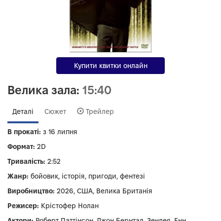
Купити квитки онлайн
Велика зала:
15:40
Деталі
Сюжет
Трейлер
В прокаті:
з 16 липня
Формат:
2D
Тривалість:
2:52
Жанр:
бойовик, історія, пригоди, фентезі
Виробництво:
2026, США, Велика Британія
Режисер:
Крістофер Нолан
Актори:
Роберт Паттінсон, Джон Бернтал, Зендея, Енн