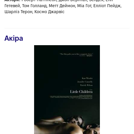
Гетевей, Том Голланд, Метт Деймон, Міа Гот, Елліот Пейдж,
Шарліз Терон, Космо Джарвіс
Акіра