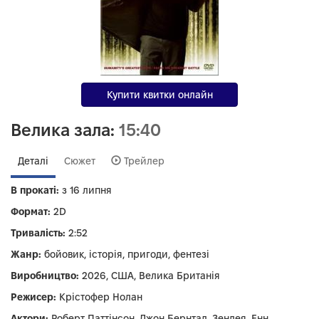
Купити квитки онлайн
Велика зала:
15:40
Деталі
Сюжет
Трейлер
В прокаті:
з 16 липня
Формат:
2D
Тривалість:
2:52
Жанр:
бойовик, історія, пригоди, фентезі
Виробництво:
2026, США, Велика Британія
Режисер:
Крістофер Нолан
Актори:
Роберт Паттінсон, Джон Бернтал, Зендея, Енн