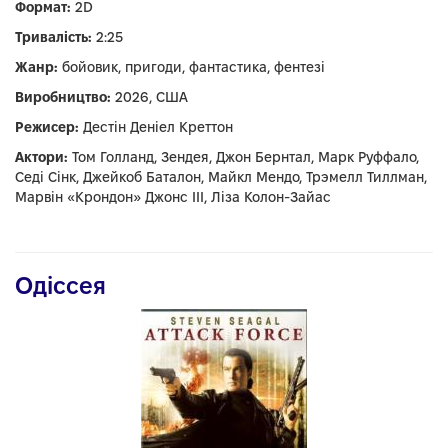
Формат:
2D
Тривалість:
2:25
Жанр:
бойовик, пригоди, фантастика, фентезі
Виробництво:
2026, США
Режисер:
Дестін Деніел Креттон
Актори:
Том Голланд, Зендея, Джон Бернтал, Марк Руффало,
Седі Сінк, Джейкоб Баталон, Майкл Мендо, Трэмелл Тиллман,
Марвін «Крондон» Джонс III, Ліза Колон-Зайас
Одіссея