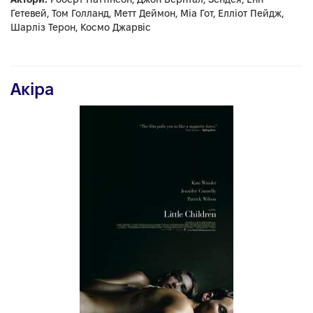
Гетевей, Том Голланд, Метт Деймон, Міа Гот, Елліот Пейдж,
Шарліз Терон, Космо Джарвіс
Акіра