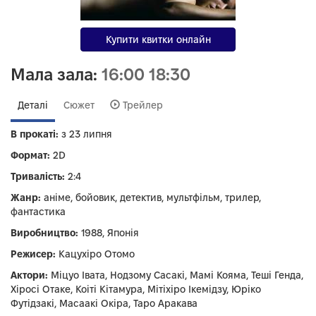
Купити квитки онлайн
Мала зала:
16:00
18:30
Деталі
Сюжет
Трейлер
В прокаті:
з 23 липня
Формат:
2D
Тривалість:
2:4
Жанр:
аніме, бойовик, детектив, мультфільм, трилер,
фантастика
Виробництво:
1988, Японія
Режисер:
Кацухіро Отомо
Актори:
Міцуо Івата, Нодзому Сасакі, Мамі Кояма, Теші Генда,
Хіросі Отаке, Коіті Кітамура, Мітіхіро Ікемідзу, Юріко
Футідзакі, Масаакі Окіра, Таро Аракава