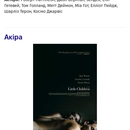
Гетевей, Том Голланд, Метт Деймон, Міа Гот, Елліот Пейдж,
Шарліз Терон, Космо Джарвіс
Акіра