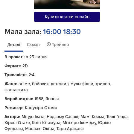
Купити квитки онлайн
Мала зала:
16:00
18:30
Деталі
Сюжет
Трейлер
В прокаті:
з 23 липня
Формат:
2D
Тривалість:
2:4
Жанр:
аніме, бойовик, детектив, мультфільм, трилер,
фантастика
Виробництво:
1988, Японія
Режисер:
Кацухіро Отомо
Актори:
Міцуо Івата, Нодзому Сасакі, Мамі Кояма, Теші Генда,
Хіросі Отаке, Коіті Кітамура, Мітіхіро Ікемідзу, Юріко
Футідзакі, Масаакі Окіра, Таро Аракава