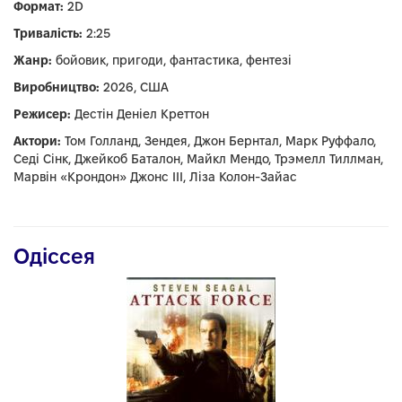
Формат:
2D
Тривалість:
2:25
Жанр:
бойовик, пригоди, фантастика, фентезі
Виробництво:
2026, США
Режисер:
Дестін Деніел Креттон
Актори:
Том Голланд, Зендея, Джон Бернтал, Марк Руффало,
Седі Сінк, Джейкоб Баталон, Майкл Мендо, Трэмелл Тиллман,
Марвін «Крондон» Джонс III, Ліза Колон-Зайас
Одіссея