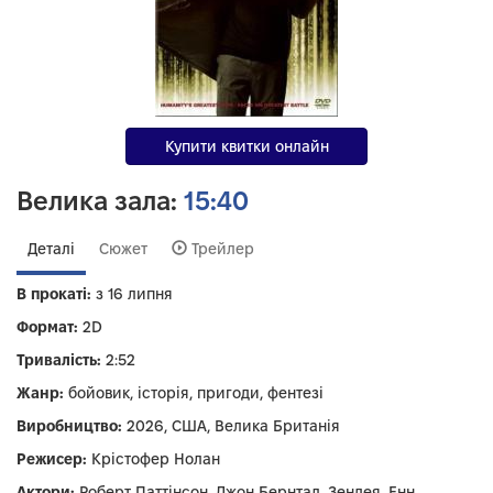
Купити квитки онлайн
Велика зала:
15:40
Деталі
Сюжет
Трейлер
В прокаті:
з 16 липня
Формат:
2D
Тривалість:
2:52
Жанр:
бойовик, історія, пригоди, фентезі
Виробництво:
2026, США, Велика Британія
Режисер:
Крістофер Нолан
Актори:
Роберт Паттінсон, Джон Бернтал, Зендея, Енн