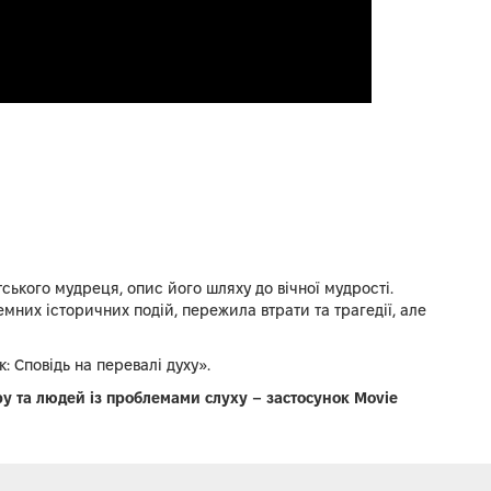
ського мудреця, опис його шляху до вічної мудрості.
емних історичних подій, пережила втрати та трагедії, але
 Сповідь на перевалі духу».
у та людей із проблемами слуху – застосунок Movie