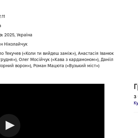
:11
а
о:
2025, Україна
ан Ніколайчук
о Текучев («Коли ти вийдеш заміж»), Анастасія Іванюк
 грудня»), Олег Мосійчук («Кава з кардамоном»), Данііл
Чорний ворон»), Роман Мацюта («Вузький міст»)
Г
З
К