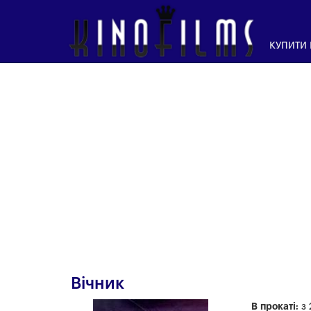
КУПИТИ
Вічник
В прокаті:
з 