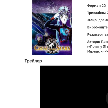
Формат:
2D
Тривалість:
2
Жанр:
драм
Виробництв
Режисер:
Ів
Актори:
Павл
(«Потяг у 31
Мірешкін («
Трейлер