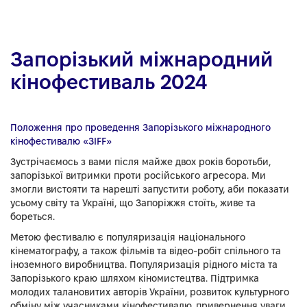
Запорізький міжнародний
кінофестиваль 2024
Положення про проведення Запорізького міжнародного
кінофестивалю «ЗIFF»
Зустрічаємось з вами після майже двох років боротьби,
запорізької витримки проти російського агресора. Ми
змогли вистояти та нарешті запустити роботу, аби показати
усьому світу та Україні, що Запоріжжя стоїть, живе та
бореться.
Метою фестивалю є популяризація національного
кінематографу, а також фільмів та відео-робіт спільного та
іноземного виробництва. Популяризація рідного міста та
Запорізького краю шляхом кіномистецтва. Підтримка
молодих талановитих авторів України, розвиток культурного
обміну між учасниками кінофестивалю, привернення уваги