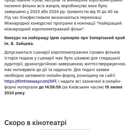
представлені ігрові, неігрові та анімаційні короткометражні
іноземні фільми всіх жанрів, виробництво яких було
завершено у 2023 або 2024 рр. тривалістю від 10 до 40 хв.
Під час Кінофестивалю визначаються переможці
Міжнародної конкурсної програми в номінації “Найкращий
міжнародний короткометражний фільм”.
Конкурс на найкращу ідею сценарію про Запорізький край
ім. В. Зайцева.
Допускаються сценарії короткометражних ігрових фільмів.
Історія подана у сценарії має бути цікавою для глядацької
аудиторії, драматургійною завершеною, життєстверджуючою,
має мотивувати до дії та надихати. Для подачі заявки
необхідно заповнити онлайн-форму, розміщену на сайті
https://filmfreeway.com/3IFF
, і надати всі зазначені в онлайн-
формі матеріали
до 14:59:59
(за Київським часом)
19 липня
2024 року
.
Скоро в кінотеатрі