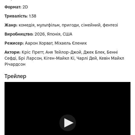
Формат:
2D
Тривалість:
1:38
Жанр:
комедія, мультфільм, пригоди, сімейний, фентезі
Виробництво:
2026, Японія, США
Режисер:
Аарон Хорват, Міхаель Єленик
Актори:
Кріс Претт, Аня Тейлор-Джой, Джек Блек, Бенні
Сефді, Брі Ларсон, Кіген-Майкл Кі, Чарлі Дей, Кевін Майкл
Річардсон
Трейлер